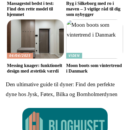
Massagestol bedst i test:
Byg i Silkeborg med ro i
Find den rette model til
maven – 3 vigtige råd til dig
hjemmet
som nybygger
06/04/2025
VIDEN
Messing knager: funktionelt
Moon boots som vintertrend
design med æstetisk værdi
i Danmark
Den ultimative guide til dyner: Find den perfekte
dyne hos Jysk, Føtex, Bilka og Bornholmerdynen