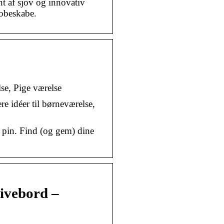
t af sjov og innovativ
robeskabe.
se, Pige værelse
e idéer til børneværelse,
 pin. Find (og gem) dine
rivebord –