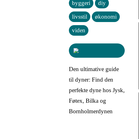
byggeri
diy
livsstil
økonomi
viden
Den ultimative guide
til dyner: Find den
perfekte dyne hos Jysk,
Føtex, Bilka og
Bornholmerdynen