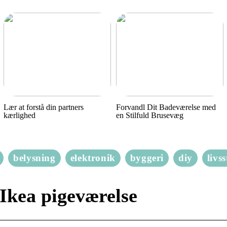
Lær at forstå din partners
Forvandl Dit Badeværelse med
kærlighed
en Stilfuld Brusevæg
belysning
elektronik
byggeri
diy
livss
Ikea pigeværelse