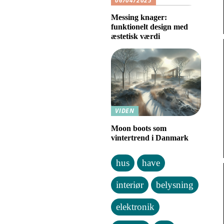
06/04/2025
Messing knager:
funktionelt design med
æstetisk værdi
VIDEN
Moon boots som
vintertrend i Danmark
hus
have
interiør
belysning
elektronik