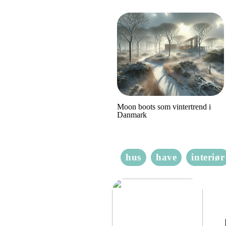
Moon boots som vintertrend i
Danmark
hus
have
interiør