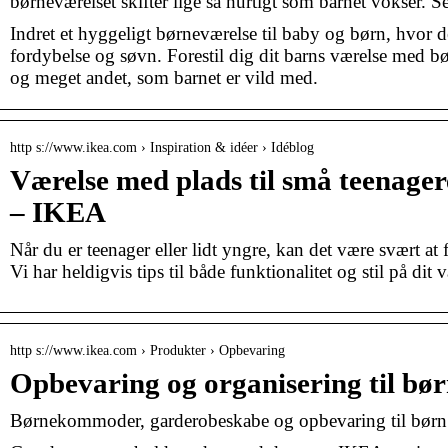
børneværelset skifter lige så hurtigt som barnet vokser. S
Indret et hyggeligt børneværelse til baby og børn, hvor der
fordybelse og søvn. Forestil dig dit barns værelse med bø
og meget andet, som barnet er vild med.
http s://www.ikea.com › Inspiration & idéer › Idéblog
Værelse med plads til små teenagere
– IKEA
Når du er teenager eller lidt yngre, kan det være svært at
Vi har heldigvis tips til både funktionalitet og stil på dit 
http s://www.ikea.com › Produkter › Opbevaring
Opbevaring og organisering til bø
Børnekommoder, garderobeskabe og opbevaring til bør