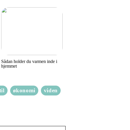
Sådan holder du varmen inde i
hjemmet
til
økonomi
viden