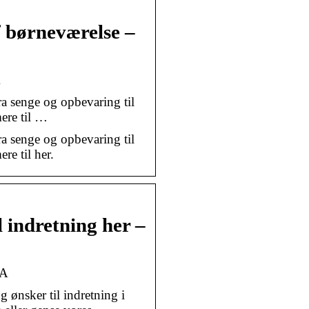
af børneværelse –
A
Fra senge og opbevaring til
mere til …
Fra senge og opbevaring til
re til her.
l indretning her –
EA
ønsker til indretning i