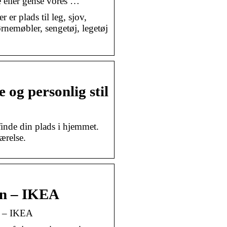
e eller gense vores …
 er plads til leg, sjov,
rnemøbler, sengetøj, legetøj
 og personlig stil
 finde din plads i hjemmet.
værelse.
rn – IKEA
n – IKEA