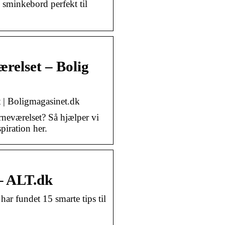
 sminkebord perfekt til
ærelset – Bolig
t | Boligmagasinet.dk
rneværelset? Så hjælper vi
piration her.
 – ALT.dk
ar fundet 15 smarte tips til